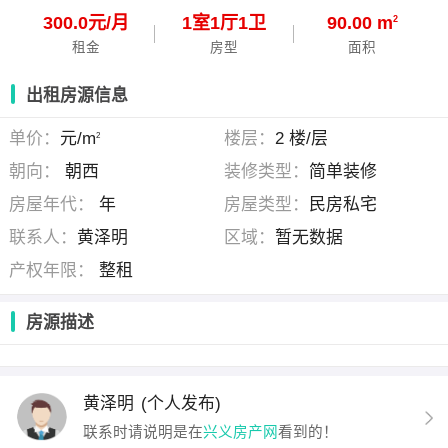
300.0元/月
1
室
1
厅
1
卫
90.00 m
2
租金
房型
面积
出租房源信息
单价：
元/m
楼层：
2 楼/层
2
朝向：
朝西
装修类型：
简单装修
房屋年代：
年
房屋类型：
民房私宅
联系人：
黄泽明
区域：
暂无数据
产权年限：
整租
房源描述
黄泽明
(个人发布)
联系时请说明是在
兴义房产网
看到的！